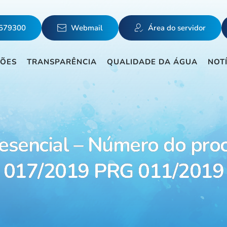
5579300
Webmail
Área do servidor
ÇÕES
TRANSPARÊNCIA
QUALIDADE DA ÁGUA
NOT
esencial – Número do pro
017/2019 PRG 011/2019