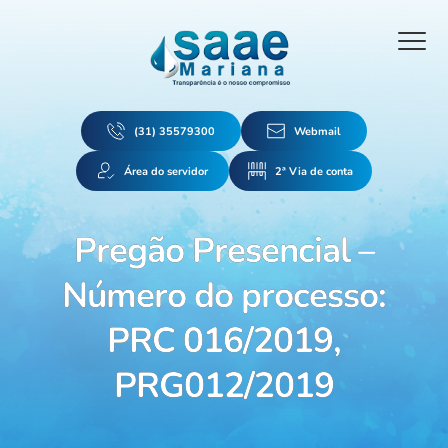
(31) 35579300
Webmail
Área do servidor
2ª Via de conta
Pregão Presencial –
Número do processo:
PRC 016/2019,
PRG012/2019