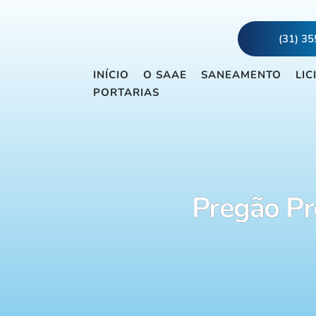
(31) 3
INÍCIO
O SAAE
SANEAMENTO
LIC
PORTARIAS
Pregão Pr