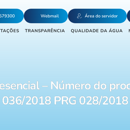
5579300
Webmail
Área do servidor
ITAÇÕES
TRANSPARÊNCIA
QUALIDADE DA ÁGUA
esencial – Número do pro
036/2018 PRG 028/2018