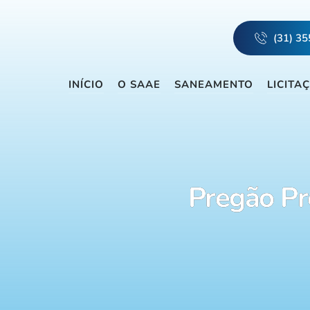
(31) 3
INÍCIO
O SAAE
SANEAMENTO
LICITA
Pregão Pr