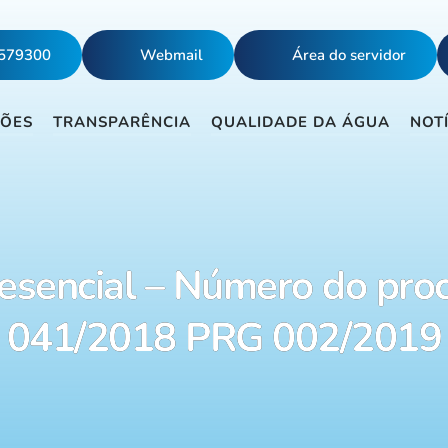
5579300
Webmail
Área do servidor
ÇÕES
TRANSPARÊNCIA
QUALIDADE DA ÁGUA
NOT
esencial – Número do pro
041/2018 PRG 002/2019