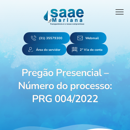
(31) 35579300
Webmail
Área do servidor
2ª Via de conta
Pregão Presencial –
Número do processo:
PRG 004/2022