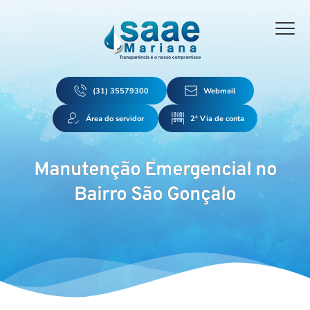
(31) 35579300
Webmail
Área do servidor
2ª Via de conta
Manutenção Emergencial no
Bairro São Gonçalo