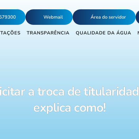
5579300
Webmail
Área do servidor
ITAÇÕES
TRANSPARÊNCIA
QUALIDADE DA ÁGUA
icitar a troca de titulari
explica como!