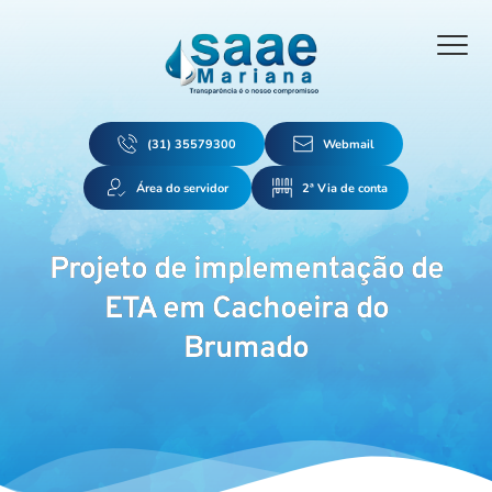
(31) 35579300
Webmail
Área do servidor
2ª Via de conta
Projeto de implementação de
ETA em Cachoeira do
Brumado