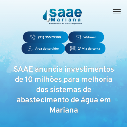
(31) 35579300
Webmail
Área do servidor
2ª Via de conta
SAAE anuncia investimentos
de 10 milhões para melhoria
dos sistemas de
abastecimento de água em
Mariana