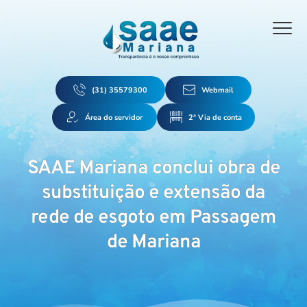
(31) 35579300
Webmail
Área do servidor
2ª Via de conta
SAAE Mariana conclui obra de
substituição e extensão da
rede de esgoto em Passagem
de Mariana