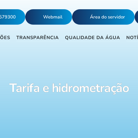
5579300
Webmail
Área do servidor
ÇÕES
TRANSPARÊNCIA
QUALIDADE DA ÁGUA
NOT
Tarifa e hidrometração