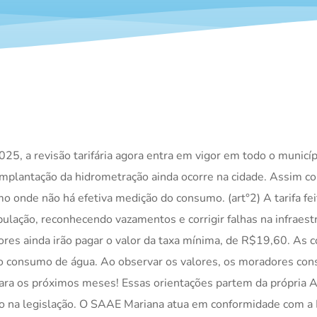
, a revisão tarifária agora entra em vigor em todo o municí
mplantação da hidrometração ainda ocorre na cidade. Assim com
 onde não há efetiva medição do consumo. (art°2) A tarifa f
ulação, reconhecendo vazamentos e corrigir falhas na infraest
res ainda irão pagar o valor da taxa mínima, de R$19,60. As c
a do consumo de água. Ao observar os valores, os moradores 
para os próximos meses! Essas orientações partem da própria
to na legislação. O SAAE Mariana atua em conformidade com a 