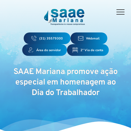
(31) 35579300
Webmail
Área do servidor
2ª Via de conta
SAAE Mariana promove ação
especial em homenagem ao
Dia do Trabalhador