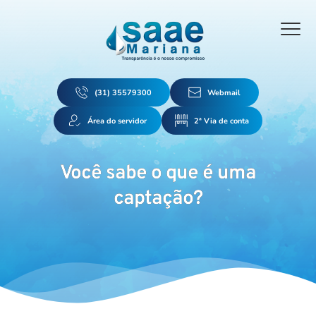
(31) 35579300
Webmail
Área do servidor
2ª Via de conta
Você sabe o que é uma
captação?